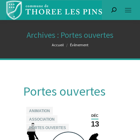
Recherche
:
Archives :
Portes ouvertes
Vous êtes ici :
Accueil
Évènement
Portes ouvertes
ANIMATION
DÉC
ASSOCIATION
13
PORTES OUVERTES