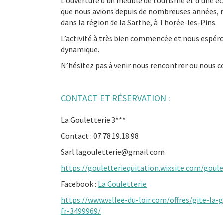
L’ouverture d’un meublé de tourisme et d’une écu
que nous avions depuis de nombreuses années, n
dans la région de la Sarthe, à Thorée-les-Pins.
L’activité à très bien commencée et nous espéro
dynamique.
N’hésitez pas à venir nous rencontrer ou nous c
CONTACT ET RÉSERVATION :
La Gouletterie 3***
Contact : 07.78.19.18.98
Sarl.lagouletterie@gmail.com
https://gouletteriequitation.wixsite.com/goule
Facebook :
La Gouletterie
https://www.vallee-du-loir.com/offres/gite-la-
fr-3499969/