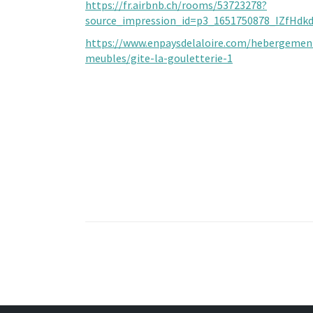
https://fr.airbnb.ch/rooms/53723278?
source_impression_id=p3_1651750878_IZfHd
https://www.enpaysdelaloire.com/hebergement
meubles/gite-la-gouletterie-1