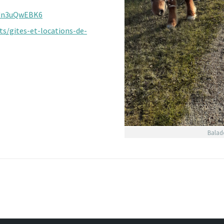
kdn3uQwEBK6
s/gites-et-locations-de-
Balade