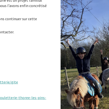
rie est un projet familial
ous l’avons enfin concrétisé
ns continuer sur cette
ontacter.
tterie/gite
gouletterie-thoree-les-pins-