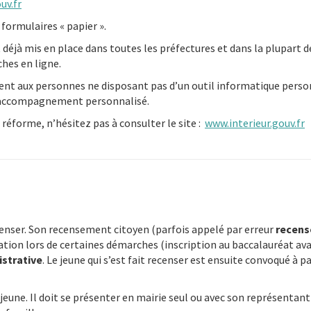
uv.fr
 formulaires « papier ».
t déjà mis en place dans toutes les préfectures et dans la plupart
hes en ligne.
nt aux personnes ne disposant pas d’un outil informatique personne
n accompagnement personnalisé.
réforme, n’hésitez pas à consulter le site :
www.interieur.gouv.fr
ecenser. Son recensement citoyen (parfois appelé par erreur
recens
tation lors de certaines démarches (inscription au baccalauréat ava
istrative
. Le jeune qui s’est fait recenser est ensuite convoqué à p
 jeune. Il doit se présenter en mairie seul ou avec son représenta