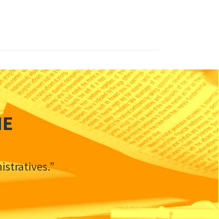
IE
stratives.”