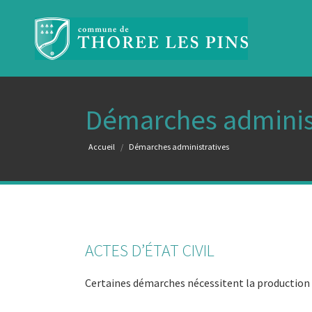
Démarches adminis
Vous êtes ici :
Accueil
Démarches administratives
ACTES D’ÉTAT CIVIL
Certaines démarches nécessitent la production d’a