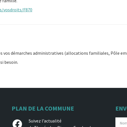
e famille.
rs/vosdroits/F870
es vos démarches administratives (allocations familiales, Pôle e
si besoin.
PLAN DE LA COMMUNE
ENV
Facebook
Suivez l’actualité