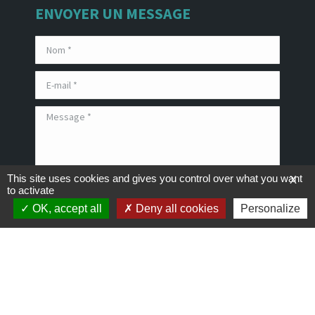
ENVOYER UN MESSAGE
This site uses cookies and gives you control over what you want
X
to activate
En utilisant ce formulaire, vous acceptez
notre
politique de confidentialité
OK, accept all
Deny all cookies
Personalize
* Champs obligatoires
Développement Joce-Web - 2026 -
Mentions légales
-
Politique de
confidentialité