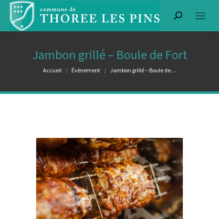
Recherche
:
Jambon grillé – Boule de Fort
Vous êtes ici :
Accueil
Évènement
Jambon grillé – Boule de…