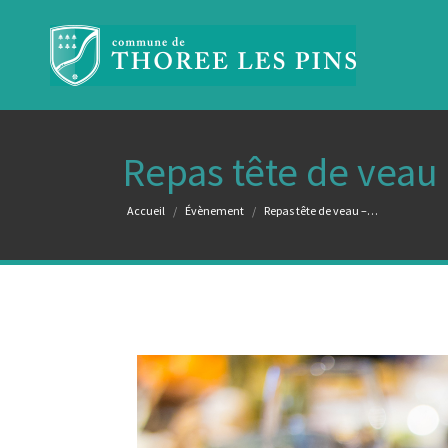
Repas tête de veau 
Vous êtes ici :
Accueil
Évènement
Repas tête de veau –…