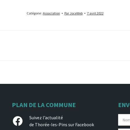
Catégorie :
Association
Par
JoceWeb
7 avril 2022
Projets
similaires
PLAN DE LA COMMUNE
ENV
Facebook
Suivez l’actualité
de Thorée-les-Pins sur Facebook