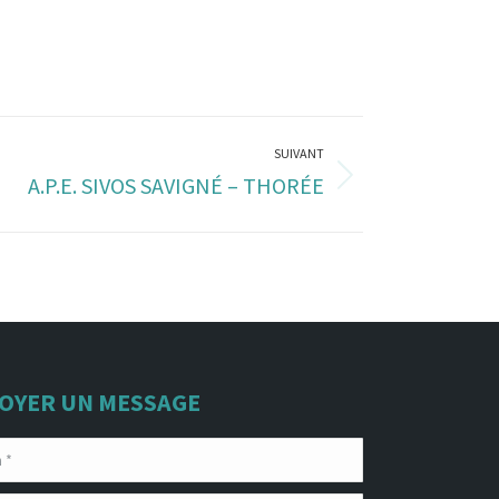
SUIVANT
A.P.E. SIVOS SAVIGNÉ – THORÉE
OYER UN MESSAGE