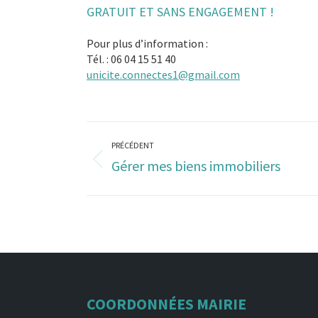
GRATUIT ET SANS ENGAGEMENT !
Pour plus d’information :
Tél. : 06 04 15 51 40
unicite.connectes1@gmail.com
NAVIGATION
PRÉCÉDENT
ARTICLE
Gérer mes biens immobiliers
Article
précédent
:
COORDONNÉES MAIRIE