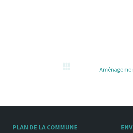
Aménagement 
Article
suivant
:
PLAN DE LA COMMUNE
ENV