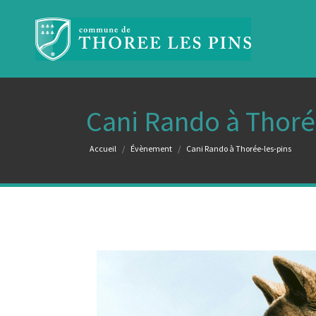
Cani Rando à Thoré
Vous êtes ici :
Accueil
Évènement
Cani Rando à Thorée-les-pins