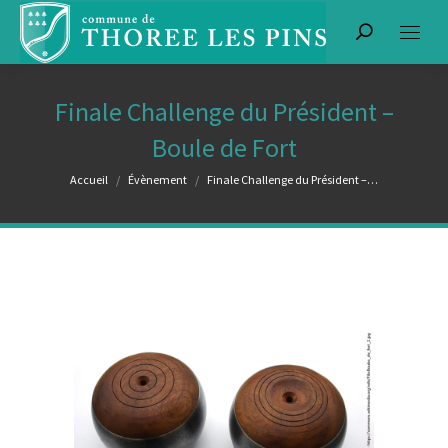
Recherche
:
Finale Challenge du Président –
Boule de Fort
Vous êtes ici :
Accueil
Évènement
Finale Challenge du Président –…