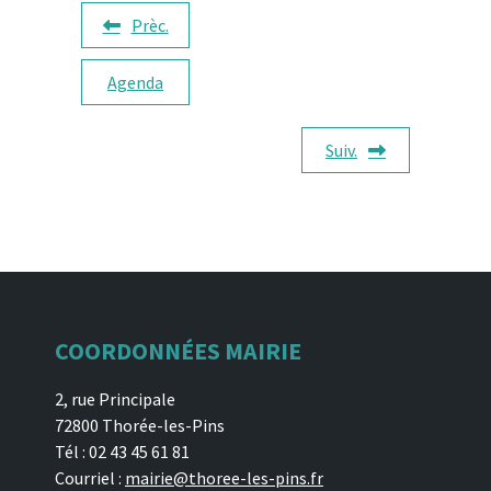
Prèc.
Agenda
Suiv.
COORDONNÉES MAIRIE
2, rue Principale
72800 Thorée-les-Pins
Tél : 02 43 45 61 81
Courriel :
mairie@thoree-les-pins.fr