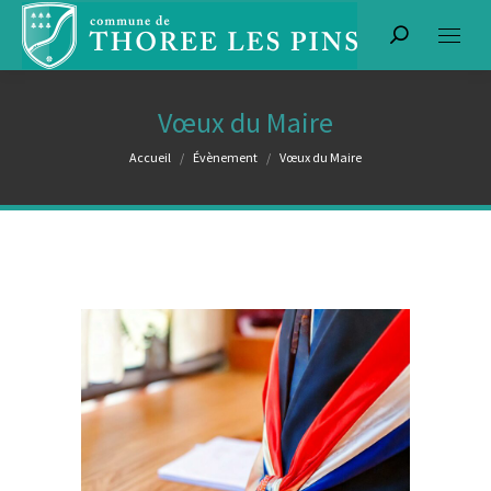
Recherche
:
Vœux du Maire
Vous êtes ici :
Accueil
Évènement
Vœux du Maire