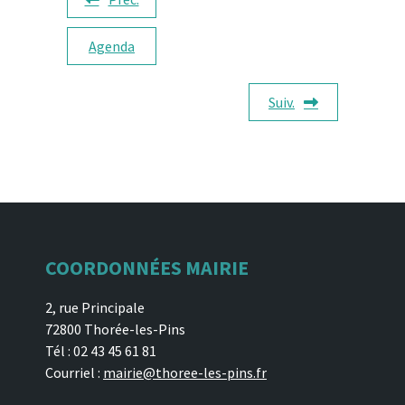
Agenda
Suiv.
COORDONNÉES MAIRIE
2, rue Principale
72800 Thorée-les-Pins
Tél : 02 43 45 61 81
Courriel :
mairie@thoree-les-pins.fr