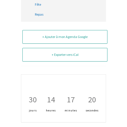
Fête
Repas
+ Ajouter à mon Agenda Google
+ Exporter vers iCal
30
14
17
20
jours
heures
minutes
secondes